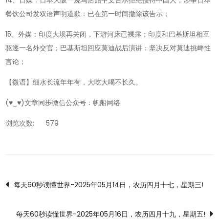
14、日媒：日本大阪一烧鸟店贴中文告示拒绝接待中国人，涉事日本
餐饮公司发双语声明道歉：已在第一时间撤除该告示；
15、外媒：印度大坝再关闭，下游河床已裸露；印度和巴基斯坦相互
驱逐一名外交官；巴基斯坦回应莫迪战后演讲：坚决反对莫迪挑衅性
言论；
【微语】细水长流年年有，大吃大喝不长久。
(♥‿♥)文章同步微信公众号：帆船网络
浏览次数:
579
文
每天60秒读懂世界-2025年05月14日，农历四月十七，星期三!
章
每天60秒读懂世界-2025年05月16日，农历四月十九，星期五!