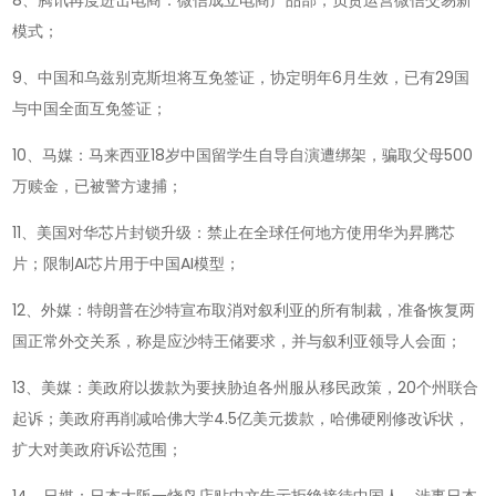
8、腾讯再度进击电商：微信成立电商产品部，负责运营微信交易新
期
模式；
四!
9、中国和乌兹别克斯坦将互免签证，协定明年6月生效，已有29国
与中国全面互免签证；
10、马媒：马来西亚18岁中国留学生自导自演遭绑架，骗取父母500
万赎金，已被警方逮捕；
11、美国对华芯片封锁升级：禁止在全球任何地方使用华为昇腾芯
片；限制AI芯片用于中国AI模型；
12、外媒：特朗普在沙特宣布取消对叙利亚的所有制裁，准备恢复两
国正常外交关系，称是应沙特王储要求，并与叙利亚领导人会面；
13、美媒：美政府以拨款为要挟胁迫各州服从移民政策，20个州联合
起诉；美政府再削减哈佛大学4.5亿美元拨款，哈佛硬刚修改诉状，
扩大对美政府诉讼范围；