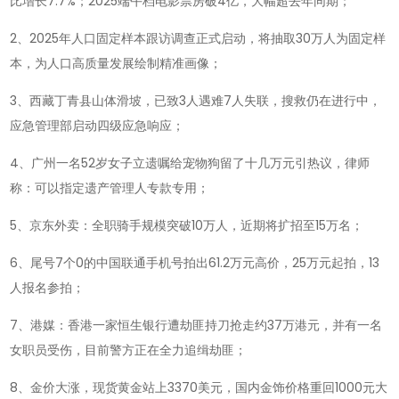
比增长7.7%；2025端午档电影票房破4亿，大幅超去年同期；
懂
世
2、2025年人口固定样本跟访调查正式启动，将抽取30万人为固定样
界-2025-
本，为人口高质量发展绘制精准画像；
06-
3、西藏丁青县山体滑坡，已致3人遇难7人失联，搜救仍在进行中，
03!
应急管理部启动四级应急响应；
4、广州一名52岁女子立遗嘱给宠物狗留了十几万元引热议，律师
称：可以指定遗产管理人专款专用；
5、京东外卖：全职骑手规模突破10万人，近期将扩招至15万名；
6、尾号7个0的中国联通手机号拍出61.2万元高价，25万元起拍，13
人报名参拍；
7、港媒：香港一家恒生银行遭劫匪持刀抢走约37万港元，并有一名
女职员受伤，目前警方正在全力追缉劫匪；
8、金价大涨，现货黄金站上3370美元，国内金饰价格重回1000元大