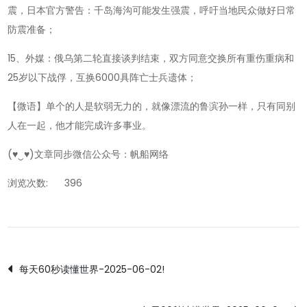
震，日本官方警告：千岛海沟可能发生强震，呼吁当地民众做好日常
防震准备；
15、外媒：俄乌第二轮直接谈判结束，双方同意交换所有重伤重病和
25岁以下战俘，互换6000具阵亡士兵遗体；
【微语】单个的人是软弱无力的，就像漂流的鲁滨孙一样，只有同别
人在一起，他才能完成许多事业。
(♥‿♥)文章同步微信公众号：帆船网络
浏览次数:
396
文
每天60秒读懂世界-2025-06-02!
章