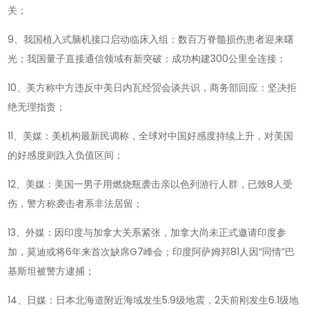
关；
9、我国植入式脑机接口启动临床入组：数百万脊髓损伤患者迎来曙
光；我国量子直接通信领域有新突破：成功构建300公里全连接；
10、美方称中方违反中美日内瓦经贸会谈共识，商务部回应：坚决拒
绝无理指责；
11、美媒：美机构最新民调称，全球对中国好感度持续上升，对美国
的好感度则跌入负值区间；
12、美媒：美国一男子用燃烧瓶袭击亲以色列游行人群，已致8人受
伤，警方称袭击者系非法居留；
13、外媒：因印度与加拿大关系紧张，加拿大尚未正式邀请印度参
加，莫迪或将6年来首次缺席G7峰会；印度阿萨姆邦81人因“同情”巴
基斯坦被警方逮捕；
14、日媒：日本北海道附近海域发生5.9级地震，2天前刚发生6.1级地