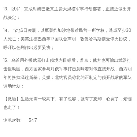
13、以军：完成对黎巴嫩真主党大规模军事行动部署，正接近做出开
战决定；
14、当地6日凌晨，以军轰炸加沙地带难民营一所学校，造成至少30
人死亡；美英法德巴西等17国联合声明：敦促哈马斯接受停火协议，
呼吁以色列作出必要妥协；
15、乌首用外援武器打击俄境内目标后，普京：俄方也可输出武器打
击援助国，西方国家参与对俄军事打击意味着对俄直接开战，西方明
年将换掉泽连斯基；英媒：北约官员称北约正制定与俄开战后的军队
调动计划；
【微语】生活无需一较高下。有了包容，就有了忘却，心宽了，烦恼
也走了！
浏览次数:
547