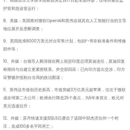
7、韩国首尔大学医学院教授决定自17日起全面停诊，仅维持重症监
护室和急诊室运行；
8、美媒：美国将对微软OpenAI和英伟达就其在人工智能行业的主导
地位展开反垄断调查；
9、美国批准8000万美元对台军售计划，包括F-16非标准备件和维修
部件等；
10、外媒：台领导人赖清德在网上祝贺印度总理莫迪连任，莫迪回复
称期待与台建立更紧密联系。外交部回应：已向印方提出交涉，印方
应警惕并抵制台当局的政治图谋；
11、英伟达市值创历史新高，市值突破3万亿美元超苹果，仅次于微软
成全球第二大公司；欧洲央行降息25个基点，为5年来首次，欧元对
美元迅速拉升；
12、外媒：苏丹快速支援部队5日袭击了该国中部杰济拉州一个村
庄，造成100多名平民死亡；