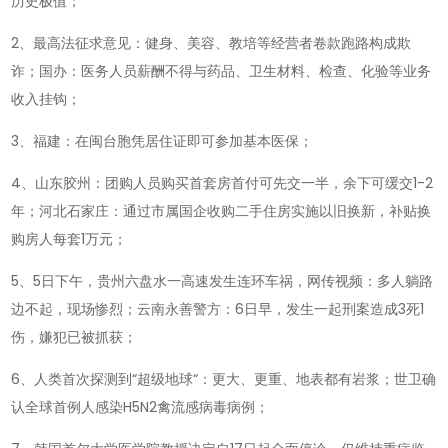
历史极值；
历
五
2、最高法征求意见：健身、美容、教培等经营者卷款跑路构成欺
月
诈；国办：医务人员薪酬不得与药品、卫生材料、检查、化验等业务
初
收入挂钩；
二，
3、福建：在闽台胞凭居住证即可参加基本医保；
星
期
4、山东胶州：团购人员购买首套房首付可先交一半，余下可缓交1-2
五!
年；河北石家庄：通过市属国企收购二手住房实施以旧换新，补贴换
购房人每套1万元；
5、5日下午，贵州六盘水一高速发生连环车祸，网传视频：多人躺路
边不起，现场惨烈；云南永善警方：6日早，发生一起刑案造成3死1
伤，嫌犯已被抓获；
6、人类首次探测到“超级地球“：更大、更重、地表都有岩浆；世卫确
认全球首例人感染H5N2禽流感病毒病例；