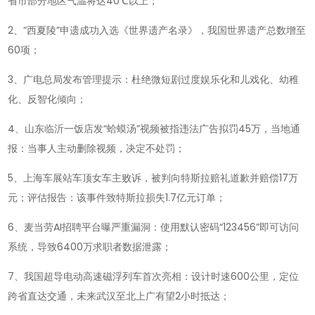
省市部分地区气温将达40℃以上；
懂
世
2、“西夏陵”申遗成功入选《世界遗产名录》，我国世界遗产总数增至
界-2025-
60项；
07-
3、广电总局发布管理提示：杜绝微短剧过度娱乐化和儿戏化、幼稚
12!
化、反智化倾向；
4、山东临沂一饭店发“蛤蟆汤”视频被指违法广告拟罚45万，当地通
报：当事人主动删除视频，决定不处罚；
5、上海车展站车顶女车主败诉，被判向特斯拉赔礼道歉并赔偿17万
元；评估报告：该事件致特斯拉损失1.7亿元订单；
6、麦当劳AI招聘平台曝严重漏洞：使用默认密码“123456”即可访问
系统，导致6400万求职者数据泄露；
7、我国超导电动高速磁浮列车首次亮相：设计时速600公里，定位
跨省直达交通，未来武汉至北上广有望2小时抵达；