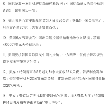
8、国际泳联公布世锦赛运动员药检数据：中国运动员人均接受检测
8.8次，超美国队一倍；
9、缅北果敢白家犯罪集团等21人被提起公诉：致6名中国公民死亡，
涉诈案件超3万起，涉案金额超百亿；
10、美国6岁男童误吞中国出口遥控器纽扣电池致永久肠损，获赔
4000万美元天价创纪录；
11、美国要求韩国采取限制中国的措施，中方回应：任何协议和谈判
都不应损害第三方利益；
12、美媒：特朗普宣布8月起对加拿大征收35%关税，若反制会再加
磅；特朗普已针对23国宣布新关税，将对未接到关税函的国家征收15
或20%关税；
13、美媒：普京决定无视特朗普对他的不满，加大袭乌力度；特朗普
称14日将发布有关俄罗斯的“重大声明”；