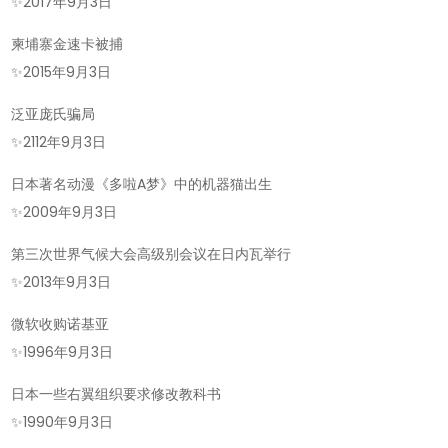
的
✨
2017年9月3日
今
柬埔寨金速卡被捕
天-2025
✨
2015年9月3日
年
09
泛亚庞氏骗局
月
✨
2112年9月3日
03
日本著名动漫《多啦A梦》中的机器猫出生
日!
✨
2009年9月3日
第三次世界气候大会高级别会议在日内瓦举行
✨
2013年9月3日
微软收购诺基亚
✨
1996年9月3日
日本一些右翼组织要求修改教科书
✨
1990年9月3日