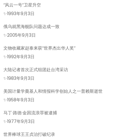
“风云一号”卫星升空
✨
1993年9月3日
俄乌就黑海舰队问题达成一致
✨
2005年9月3日
文物收藏家赵泰来获“世界杰出华人奖”
✨
1992年9月3日
大陆记者首次正式组团赴台湾采访
✨
1983年9月3日
美国计量学奠基人和情报科学创始人之一普赖斯逝世
✨
1958年9月3日
马丁·路德·金因流浪罪被逮捕
✨
1977年9月3日
世界棒球王王贞治打破纪录