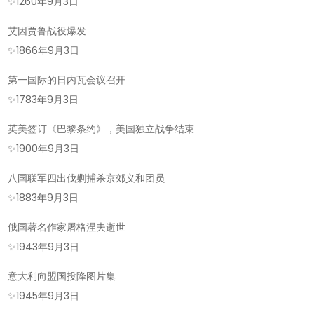
✨
1260年9月3日
艾因贾鲁战役爆发
✨
1866年9月3日
第一国际的日内瓦会议召开
✨
1783年9月3日
英美签订《巴黎条约》，美国独立战争结束
✨
1900年9月3日
八国联军四出伐剿捕杀京郊义和团员
✨
1883年9月3日
俄国著名作家屠格涅夫逝世
✨
1943年9月3日
意大利向盟国投降图片集
✨
1945年9月3日