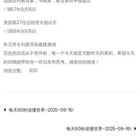
我国近代教育家，书画家，教育家经亨颐逝世
✨
1857年9月15日
美国第27任总统塔夫脱出生
✨
1366年9月15日
朱元璋令刘基等拓建建康城
历史的洪流从不曾停歇，每一个今天都是无数昨天的累积。希望今天
的回顾能带给你一些启发和思考。感谢你的阅读！
浏览次数:
620
文
每天60秒读懂世界-2025-09-15!
章
每天60秒读懂世界-2025-09-16!