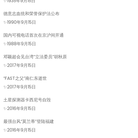
的
✨
1935年9月15日
今
德意志血统和荣誉保护法公布
天-2025
✨
1990年9月15日
年
09
国内可视电话首次在京沪间开通
月
✨
1988年9月15日
15
邓颖超会见台湾“立法委员”胡秋原
日!
✨
2017年9月15日
“FAST之父”南仁东逝世
✨
2017年9月15日
土星探测器卡西尼号自毁
✨
2016年9月15日
最强台风“莫兰蒂”登陆福建
✨
2016年9月15日