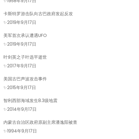
的
✨
1958年9月17日
今
卡斯特罗游击队向古巴政府发起反攻
天-2025
✨
2019年9月17日
年
09
美军首次承认遭遇UFO
月
✨
2019年9月17日
17
叶剑英之子叶选平逝世
日!
✨
2017年9月17日
美国古巴声波攻击事件
✨
2015年9月17日
智利西部海域发生8.3级地震
✨
2014年9月17日
内蒙古自治区政府原副主席潘逸阳被查
✨
1994年9月17日