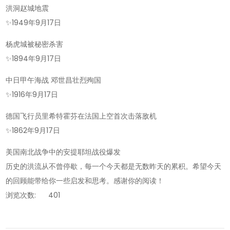
洪洞赵城地震
✨
1949年9月17日
杨虎城被秘密杀害
✨
1894年9月17日
中日甲午海战 邓世昌壮烈殉国
✨
1916年9月17日
德国飞行员里希特霍芬在法国上空首次击落敌机
✨
1862年9月17日
美国南北战争中的安提耶坦战役爆发
历史的洪流从不曾停歇，每一个今天都是无数昨天的累积。希望今天
的回顾能带给你一些启发和思考。感谢你的阅读！
浏览次数:
401