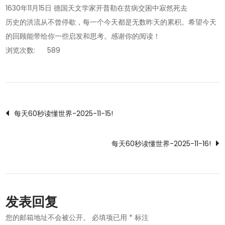
1630年11月15日 德国天文学家开普勒在贫病交困中寂然死去
历史的洪流从不曾停歇，每一个今天都是无数昨天的累积。希望今天
的回顾能带给你一些启发和思考。感谢你的阅读！
浏览次数:
589
文
每天60秒读懂世界-2025-11-15!
章
每天60秒读懂世界-2025-11-16!
导
航
发表回复
您的邮箱地址不会被公开。
必填项已用
*
标注