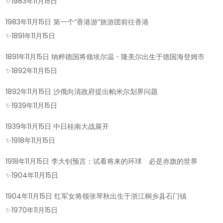
的
✨
1983年11月15日
今
1983年11月15日 第一个“香港游”旅游团前往香港
天-2025
✨
1891年11月15日
年
11
1891年11月15日 纳粹德国将领埃尔温・隆美尔出生于德国海登姆市
月
✨
1892年11月15日
15
1892年11月15日 沙俄向清政府提出帕米尔划界问题
日!
✨
1939年11月15日
1939年11月15日 中日桂南大战展开
✨
1918年11月15日
1918年11月15日 李大钊预言：试看将来的环球 必是赤旗的世界
✨
1904年11月15日
1904年11月15日 红军女将领张琴秋出生于浙江桐乡县石门镇
✨
1970年11月15日