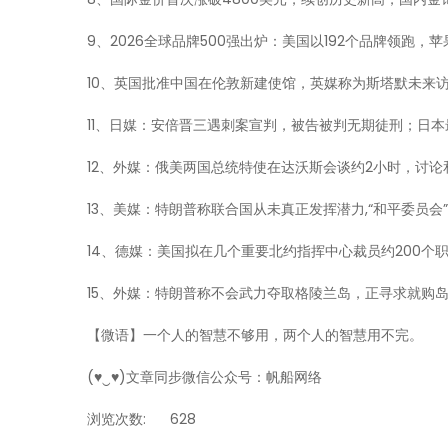
9、2026全球品牌500强出炉：美国以192个品牌领跑
10、英国批准中国在伦敦新建使馆，英媒称为斯塔默未来
11、日媒：安倍晋三遇刺案宣判，被告被判无期徒刑；日
12、外媒：俄美两国总统特使在达沃斯会谈约2小时，讨
13、美媒：特朗普称联合国从未真正发挥潜力,“和平委员会
14、德媒：美国拟在几个重要北约指挥中心裁员约200个
15、外媒：特朗普称不会武力夺取格陵兰岛，正寻求就购
【微语】一个人的智慧不够用，两个人的智慧用不完。
(♥‿♥)文章同步微信公众号：帆船网络
浏览次数:
628