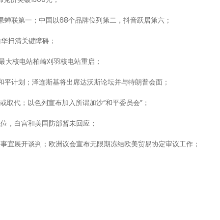
，苹果蝉联第一；中国以68个品牌位列第二，抖音跃居第六；
访华扫清关键障碍；
本最大核电站柏崎刈羽核电站重启；
论和平计划；泽连斯基将出席达沃斯论坛并与特朗普会面；
”或取代；以色列宣布加入所谓加沙“和平委员会”；
职位，白宫和美国防部暂未回应；
岛事宜展开谈判；欧洲议会宣布无限期冻结欧美贸易协定审议工作；