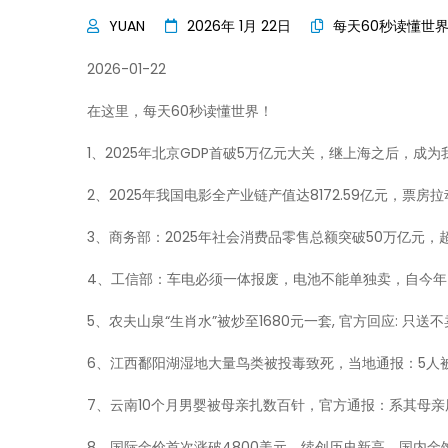
2026年 1月 22日
每天60秒读懂世
2026-01-22
在这里，每天60秒读懂世界！
1、2025年北京GDP首破5万亿元大关，继上海之后，成为
2、2025年我国电影全产业链产值达8172.59亿元，票房拉
3、商务部：2025年社会消费品零售总额突破50万亿元
4、工信部：车电必须一体报废，电池不能单独卖，自今年
5、农夫山泉“生肖水”被炒至1680元一套, 官方回应: 只送
6、江西鄱阳湖湿地大量鸟类被投毒致死，当地通报：5人
7、云南10个月男婴被母亲扎数百针，官方通报：系其母亲
8、国际金价首次涨破4800美元，续创历史新高，国内金饰