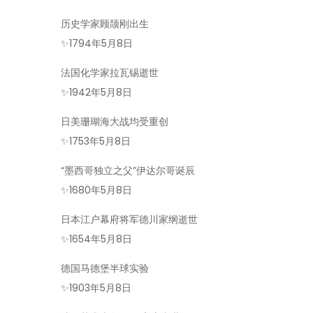
历史学家顾颉刚出生
✨
1794年5月8日
法国化学家拉瓦锡逝世
✨
1942年5月8日
日美珊瑚海大战均受重创
✨
1753年5月8日
“墨西哥独立之父”伊达尔哥诞辰
✨
1680年5月8日
日本江户幕府将军德川家纲逝世
✨
1654年5月8日
德国马德堡半球实验
✨
1903年5月8日