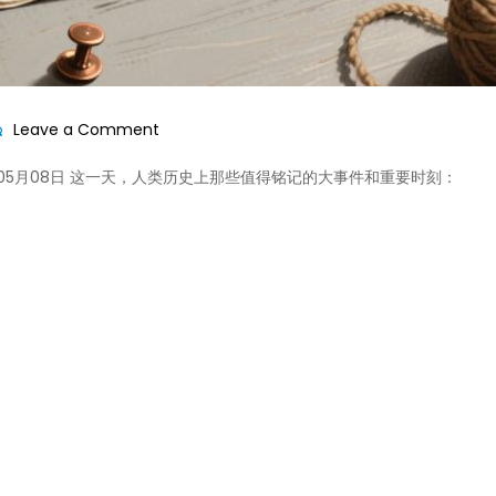
on
Leave a Comment
历
在 05月08日 这一天，人类历史上那些值得铭记的大事件和重要时刻：
史
上
的
今
天-2026
年
05
月
08
日!