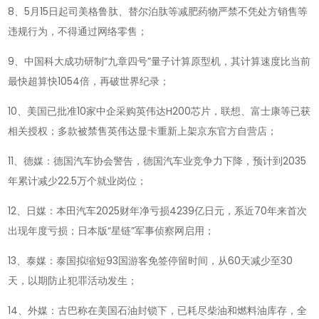
8、5月15日起司美格鲁肽、替尔泊肽等减肥药物严禁不凭处方销售等
违规行为，不得通过网络零售；
9、中国科大成功研制“九章四号”量子计算原型机，其计算速度比当前
最快超算快1054倍，再破世界纪录；
10、美国已批准10家中企采购英伟达H200芯片，联想、富士康等已获
相关授权；多款被禁售英伟达显卡重新上架京东官方自营店；
11、德媒：德国汽车协会警告，德国汽车业竞争力下降，预计到2035
年累计减少22.5万个就业岗位；
12、日媒：本田汽车2025财年净亏损4239亿日元，系近70年来首次
出现年度亏损；日本版“星链”军事侦察网启用；
13、泰媒：泰国拟缩短93国游客免签停留时间，从60天减少至30
天，以期防止犯罪活动发生；
14、外媒：古巴称在美国石油封锁下，已耗尽柴油和燃料油库存，全