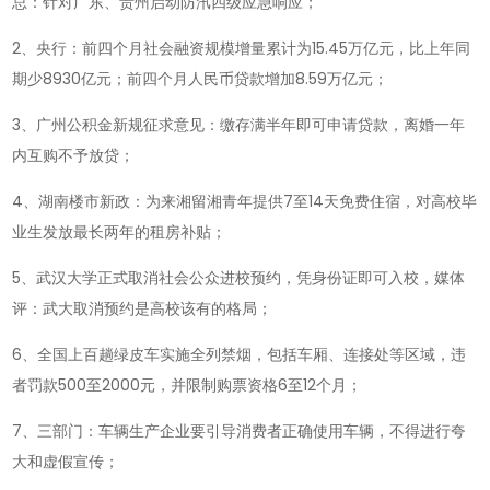
总：针对广东、贵州启动防汛四级应急响应；
懂
世
2、央行：前四个月社会融资规模增量累计为15.45万亿元，比上年同
界-2026-
期少8930亿元；前四个月人民币贷款增加8.59万亿元；
05-
3、广州公积金新规征求意见：缴存满半年即可申请贷款，离婚一年
15!
内互购不予放贷；
4、湖南楼市新政：为来湘留湘青年提供7至14天免费住宿，对高校毕
业生发放最长两年的租房补贴；
5、武汉大学正式取消社会公众进校预约，凭身份证即可入校，媒体
评：武大取消预约是高校该有的格局；
6、全国上百趟绿皮车实施全列禁烟，包括车厢、连接处等区域，违
者罚款500至2000元，并限制购票资格6至12个月；
7、三部门：车辆生产企业要引导消费者正确使用车辆，不得进行夸
大和虚假宣传；