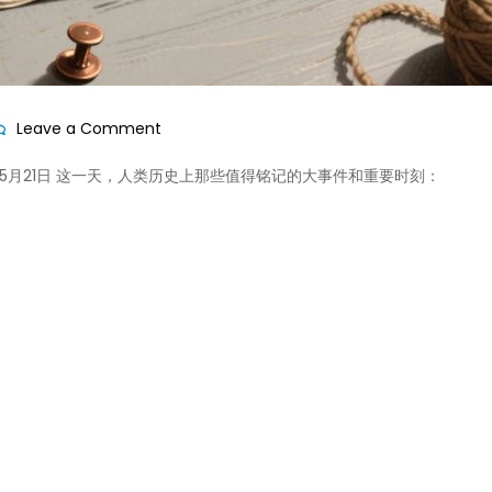
on
Leave a Comment
历
 05月21日 这一天，人类历史上那些值得铭记的大事件和重要时刻：
史
上
的
今
天-2026
年
05
月
21
日!