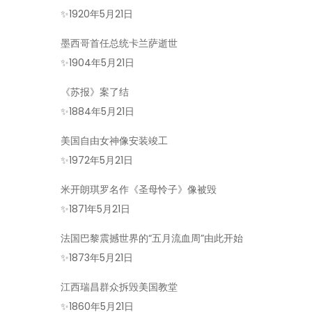
✨
1920年5月21日
墨西哥首任总统卡兰萨逝世
✨
1904年5月21日
《苏报》案了结
✨
1884年5月21日
美国自由女神像安装竣工
✨
1972年5月21日
米开朗琪罗名作《圣母怜子》像被毁
✨
1871年5月21日
法国巴黎震撼世界的“五月流血周”由此开始
✨
1873年5月21日
江西瑞昌群众拆毁美国教堂
✨
1860年5月21日