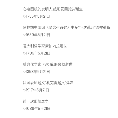
心电图机的发明人威廉·爱因托芬诞生
✨
1755年5月21日
翰林胡中藻因《坚磨生诗钞》中多“悖逆讥讪”语被处斩
✨
1639年5月21日
意大利哲学家康帕内拉逝世
✨
1786年5月21日
瑞典化学家卡尔·威廉·舍勒逝世
✨
1358年5月21日
法国农民起义“札克雷起义”爆发
✨
1917年5月21日
第一次府院之争
✨
1086年5月21日