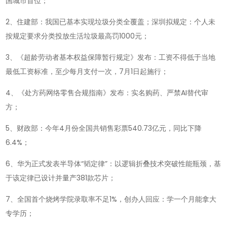
国城市首位；
懂
世
2、住建部：我国已基本实现垃圾分类全覆盖；深圳拟规定：个人未
界-2026-
按规定要求分类投放生活垃圾最高罚1000元；
05-
3、《超龄劳动者基本权益保障暂行规定》发布：工资不得低于当地
26!
最低工资标准，至少每月支付一次，7月1日起施行；
4、《处方药网络零售合规指南》发布：实名购药、严禁AI替代审
方；
5、财政部：今年4月份全国共销售彩票540.73亿元，同比下降
6.4%；
6、华为正式发表半导体“韬定律”：以逻辑折叠技术突破性能瓶颈，基
于该定律已设计并量产381款芯片；
7、全国首个烧烤学院录取率不足1%，创办人回应：学一个月能拿大
专学历；