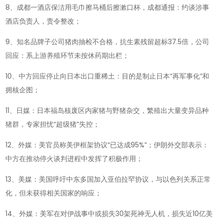
8、成都一酒店保洁用毛巾擦马桶后擦漱口杯，成都通报：约谈涉事
酒店负责人，责令整改；
9、知名品牌子公司猪肉抽检不合格，抗生素残留超标37.5倍，公司
回应：系上游养殖环节未按休药期出栏；
10、中方回应停止向日本出口重稀土：目的是制止日本“再军事化”和
拥核企图；
11、日媒：日本福岛核废区内家猪与野猪杂交，繁殖出大量变异品种
猪群，专家担忧“超级猪”失控；
12、外媒：美官员称美伊框架协议“已达成95%”；伊朗外交部表示：
中方在推动停火谈判进程中发挥了积极作用；
13、美媒：美国呼吁中东多国加入亚伯拉罕协议，与以色列关系正常
化，但未获得相关国家的响应；
14、外媒：美军在对伊战事中或损失30架死神无人机，损失近10亿美