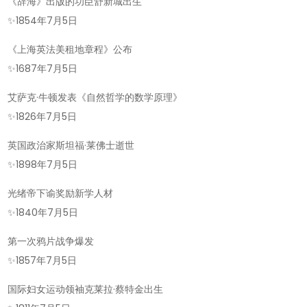
《辞海》出版的功臣舒新城出生
✨
1854年7月5日
《上海英法美租地章程》公布
✨
1687年7月5日
艾萨克·牛顿发表《自然哲学的数学原理》
✨
1826年7月5日
英国政治家斯坦福·莱佛士逝世
✨
1898年7月5日
光绪帝下谕奖励新学人材
✨
1840年7月5日
第一次鸦片战争爆发
✨
1857年7月5日
国际妇女运动领袖克莱拉·蔡特金出生