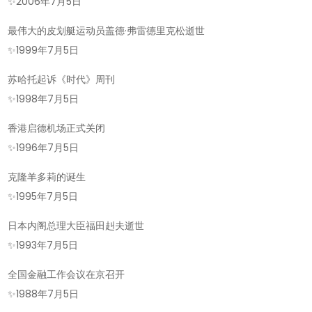
的
✨
2006年7月5日
今
最伟大的皮划艇运动员盖德·弗雷德里克松逝世
天-2026
✨
1999年7月5日
年
07
苏哈托起诉《时代》周刊
月
✨
1998年7月5日
05
香港启德机场正式关闭
日!
✨
1996年7月5日
克隆羊多莉的诞生
✨
1995年7月5日
日本内阁总理大臣福田赳夫逝世
✨
1993年7月5日
全国金融工作会议在京召开
✨
1988年7月5日