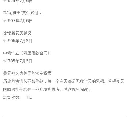
✨
1924年7月6日
“印尼糖王”黄仲涵逝世
✨
1907年7月6日
徐锡麟安庆起义
✨
1895年7月6日
中俄订立《四厘借款合同》
✨
1785年7月6日
美元被选为美国的法定货币
历史的洪流从不曾停歇，每一个今天都是无数昨天的累积。希望今天
的回顾能带给你一些启发和思考。感谢你的阅读！
浏览次数:
112