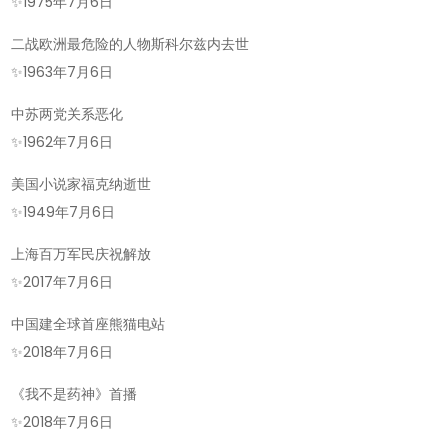
的
✨
1975年7月6日
今
二战欧洲最危险的人物斯科尔兹内去世
天-2026
✨
1963年7月6日
年
07
中苏两党关系恶化
月
✨
1962年7月6日
06
美国小说家福克纳逝世
日!
✨
1949年7月6日
上海百万军民庆祝解放
✨
2017年7月6日
中国建全球首座熊猫电站
✨
2018年7月6日
《我不是药神》首播
✨
2018年7月6日