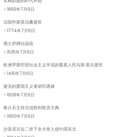
军阀割据的时代开始
✨
1893年7月6日
法国作家莫泊桑逝世
✨
1774年7月6日
俄土舒姆拉战役
✨
1535年7月6日
欧洲早期空想社会主义学说的奠基人托马斯·莫尔逝世
✨
1415年7月6日
捷克的爱国主义者胡司遇难
✨
1928年7月6日
蒋介石主持北伐胜利祭灵大典
✨
1900年7月6日
沙皇尼古拉二世下令大举入侵中国东北