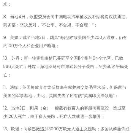
米；
8、当地4日，欧盟委员会向中国电动汽车征收反补贴税提议获通过。
商务部：坚决反对，“不公平、不合规、不合理！“；
9、美媒：截至当地3日，飓风“海伦妮“致美国至少200人遇难，仍有
约100万个人和企业用户断电；
10、苏丹：新一轮霍乱疫情已蔓延至全国11个州的64个地区，已致
566人死亡；外媒：海地圣马可市遭武装分子袭击，至少50名平民死
亡；
11、法媒：英国将放弃查戈斯群岛主权并移交给毛里求斯，但保留与
美国的军事基地，由此，英国失去了所有的“英属印度洋领地“；
12、当地3日，刚果（金）一艘载有数百人的客船倾覆沉没，造成至
少126人死亡，由于多人失踪，死亡人数或进一步攀升；
13、欧盟：向黎巴嫩追加3000万欧元人道主义援助；多国从黎撤侨或