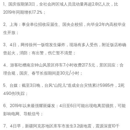
1、国庆假期第3日，全社会跨区域人员流动量再超2.8亿人次，比
读
2019年同期增长17.2%；
懂
世
2、上海：事业单位招收应届生、国央企校招，向毕业2年内高校毕业
界-10
生开放；
月
3、4日，网传徐州一饭馆发生爆炸，现场有多人受伤，附近饭店称确
05
曾起火，消防：有出警，伤亡暂不清楚；
日，
农
4、游客吐槽南京钟山风景区停车7小时收费217.5元，景区回应：合
历
理合规，国庆、春节长假期间是30元/小时；
九
5、台媒：截至3日晚，台风“山陀儿“造成全台灾情累计5985件，2死
月
490伤1失踪；
初
三，
6、2019年以来最强耀斑爆发：4日至6日可能出现电离层骚扰，可能
星
影响电网、导航信号；
期
7、4日早，新疆阿克苏地区库车市发生3.2级地震，震源深度10千
六!