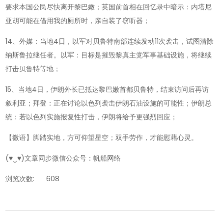
要求本国公民尽快离开黎巴嫩；英国前首相在回忆录中暗示：内塔尼
亚胡可能在借用我的厕所时，亲自装了窃听器；
14、外媒：当地4日，以军对贝鲁特南部连续发动11次袭击，试图清除
纳斯鲁拉继任者。以军：目标是摧毁黎真主党军事基础设施，将继续
打击贝鲁特等地；
15、当地4日，伊朗外长已抵达黎巴嫩首都贝鲁特，结束访问后再访
叙利亚；拜登：正在讨论以色列袭击伊朗石油设施的可能性；伊朗总
统：若以色列实施报复性打击，伊朗将给予更强烈回应；
【微语】脚踏实地，方可仰望星空；双手劳作，才能慰藉心灵。
(♥‿♥)文章同步微信公众号：帆船网络
浏览次数:
608