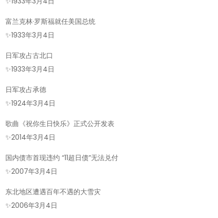
的
✨
1933年3月4日
今
富兰克林·罗斯福就任美国总统
天-2026
✨
1933年3月4日
年
03
日军攻占古北口
月
✨
1933年3月4日
04
日军攻占承德
日!
✨
1924年3月4日
歌曲《祝你生日快乐》正式公开发表
✨
2014年3月4日
国内债市首现违约 “11超日债”无法兑付
✨
2007年3月4日
东北地区遭遇百年不遇的大雪灾
✨
2006年3月4日