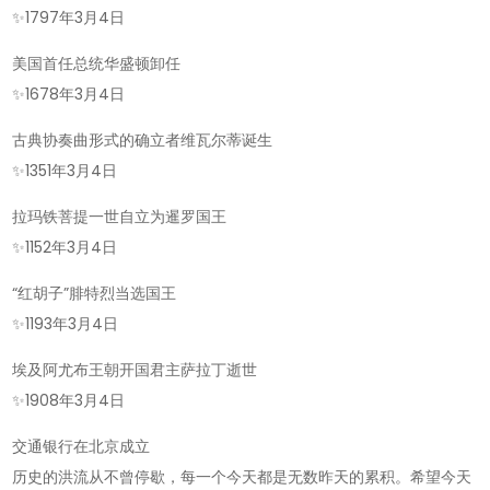
✨
1797年3月4日
美国首任总统华盛顿卸任
✨
1678年3月4日
古典协奏曲形式的确立者维瓦尔蒂诞生
✨
1351年3月4日
拉玛铁菩提一世自立为暹罗国王
✨
1152年3月4日
“红胡子”腓特烈当选国王
✨
1193年3月4日
埃及阿尤布王朝开国君主萨拉丁逝世
✨
1908年3月4日
交通银行在北京成立
历史的洪流从不曾停歇，每一个今天都是无数昨天的累积。希望今天