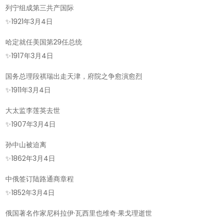
列宁组成第三共产国际
✨
1921年3月4日
哈定就任美国第29任总统
✨
1917年3月4日
国务总理段祺瑞出走天津，府院之争愈演愈烈
✨
1911年3月4日
大太监李莲英去世
✨
1907年3月4日
孙中山被迫离
✨
1862年3月4日
中俄签订陆路通商章程
✨
1852年3月4日
俄国著名作家尼科拉伊·瓦西里也维奇·果戈理逝世