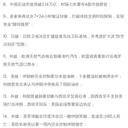
8、中国石油市值突破2.14万亿，时隔七年重夺A股市值榜首；
9、多家券商试水7×24小时银证转账，打破传统交易时段限制，实现
资金“随转随用”；
10、日媒：日防卫省决定扩建硫黄岛自卫队基地，并考虑扩大其“防空
识别区”范围；
11、外媒：欧洲天然气价格近期暴涨约75%，欧盟或将重新讨论俄罗
斯天然气进口禁令；
12、美媒：伊朗称完全控制霍尔木兹海峡，十多艘油轮被炮弹击中；
特朗普首次承认与伊朗冲突推高了国际油价；
13、外媒：特朗普威胁要切断与西班牙贸易往来，因西班牙不支持美
国打击伊朗，西班牙回应：美国必须尊重双边协定；
14、外媒：美军潜艇在印度洋击沉一艘伊朗军舰，造成至少80人死
亡；美防长称美以要一周内完全控制伊朗领空；