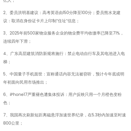
亿人；
懂
世
2、委员洪明基建议：高考英语由150分降至100分；委员熊水龙建
界-2026-
议：取消在身份证卡片上印制“住址”信息；
03-
3、2025年前500家物业服务企业的物业费平均收缴率已降至71%，
05!
连续四年下滑；
4、广东高层建筑消防新规将施行：禁止电动自行车及其电池进入电
梯；
5、中国量子手机面世：宣称通话内容无法被窃听，预计今年底或明
年初面向民用市场推出；
6、iPhone17严重褪色遭集体投诉：用户反映只用一个月橙色变粉
色；
7、我国再次刷新短距离磁悬浮加速世界纪录，在5.3秒内加速至时速
800公里；