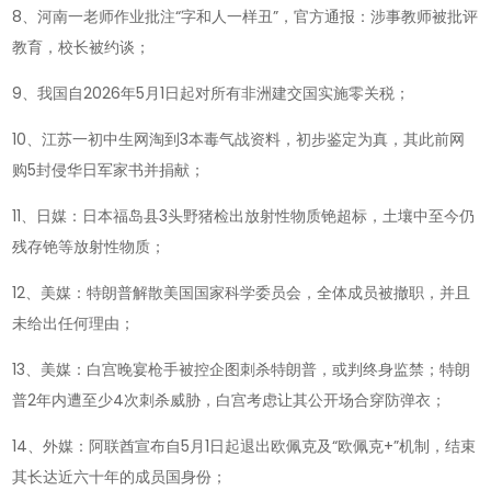
8、河南一老师作业批注“字和人一样丑”，官方通报：涉事教师被批评
教育，校长被约谈；
9、我国自2026年5月1日起对所有非洲建交国实施零关税；
10、江苏一初中生网淘到3本毒气战资料，初步鉴定为真，其此前网
购5封侵华日军家书并捐献；
11、日媒：日本福岛县3头野猪检出放射性物质铯超标，土壤中至今仍
残存铯等放射性物质；
12、美媒：特朗普解散美国国家科学委员会，全体成员被撤职，并且
未给出任何理由；
13、美媒：白宫晚宴枪手被控企图刺杀特朗普，或判终身监禁；特朗
普2年内遭至少4次刺杀威胁，白宫考虑让其公开场合穿防弹衣；
14、外媒：阿联酋宣布自5月1日起退出欧佩克及“欧佩克+”机制，结束
其长达近六十年的成员国身份；