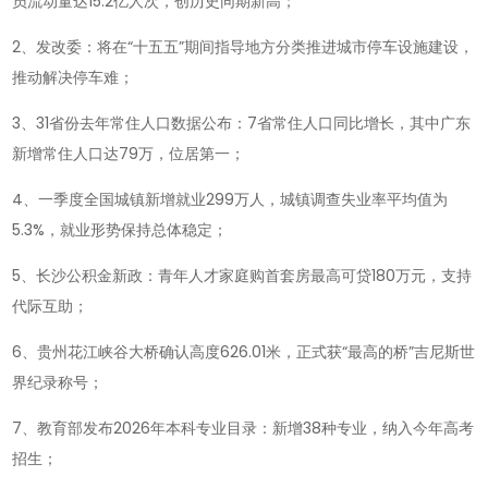
员流动量达15.2亿人次，创历史同期新高；
懂
世
2、发改委：将在“十五五”期间指导地方分类推进城市停车设施建设，
界-2026-
推动解决停车难；
04-
3、31省份去年常住人口数据公布：7省常住人口同比增长，其中广东
29!
新增常住人口达79万，位居第一；
4、一季度全国城镇新增就业299万人，城镇调查失业率平均值为
5.3%，就业形势保持总体稳定；
5、长沙公积金新政：青年人才家庭购首套房最高可贷180万元，支持
代际互助；
6、贵州花江峡谷大桥确认高度626.01米，正式获“最高的桥”吉尼斯世
界纪录称号；
7、教育部发布2026年本科专业目录：新增38种专业，纳入今年高考
招生；