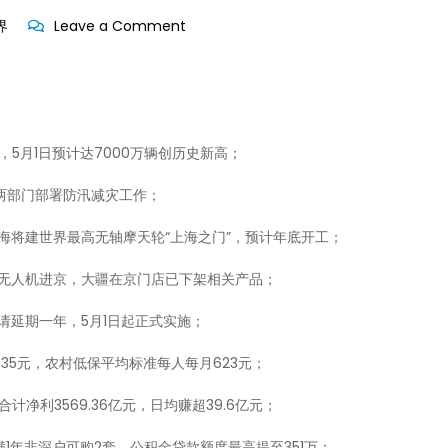
on
界
Leave a Comment
每
天
60
秒
，5月1日预计达7000万辆创历史新高；
读
懂
，两部门部署防汛减灾工作；
世
海将建世界最高无轴摩天轮“上海之门”，预计年底开工；
界-2026-
04-
带无人机进京，大疆在京门店已下架相关产品；
30!
请延期一年，5月1日起正式实施；
35元，农村低保平均标准每人每月623元；
净利3569.36亿元，日均赚超39.6亿元；
1年非深户可购2套，公积金贷款额度最高提至351万；