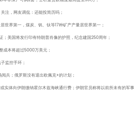
引关注，网友调侃：还能投简历吗；
量居世界第一，煤炭、钒、钛等17种矿产产量居世界第一；
证；美国将发行印有特朗普肖像的护照，纪念建国250周年；
整成本将超过5000万美元；
电子监控手环；
场阅兵；俄罗斯没有退出欧佩克+的计划；
人或实体向伊朗缴纳霍尔木兹海峡通行费；伊朗官员称将以前所未有的军