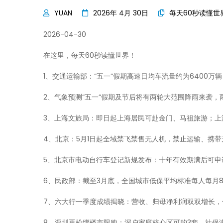
2026年 4月 30日
每天60秒读懂世
2026-04-30
在这里，每天60秒读懂世界！
1、交通运输部：“五一”假期高速日均车流量约为6400万辆
2、气象预测“五一”假期及节后将有两轮大范围降雨来袭
3、上海文旅局：即日起上海居民可赴金门、马祖旅游；上
4、北京：5月1日起全域禁飞禁售无人机，禁止运输、携
5、北京市电动自行车登记新规发布：十年有效期满后可申
6、民政部：截至3月底，全国城市低保平均标准每人每月8
7、六大行一季度成绩揭晓：营收、归母净利润双双增长，合计
8、深圳再松绑楼市限购：深户家庭核心区可购3套，社保满