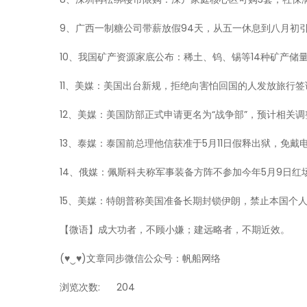
9、广西一制糖公司带薪放假94天，从五一休息到八月初
10、我国矿产资源家底公布：稀土、钨、锡等14种矿产储
11、美媒：美国出台新规，拒绝向害怕回国的人发放旅行签
12、美媒：美国防部正式申请更名为“战争部”，预计相关调
13、泰媒：泰国前总理他信获准于5月11日假释出狱，免戴
14、俄媒：佩斯科夫称军事装备方阵不参加今年5月9日红
15、美媒：特朗普称美国准备长期封锁伊朗，禁止本国个
【微语】成大功者，不顾小嫌；建远略者，不期近效。
(♥‿♥)文章同步微信公众号：帆船网络
浏览次数:
204